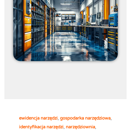
ewidencja narzędzi
,
gospodarka narzędziowa
,
identyfikacja narzędzi
,
narzędziownia
,