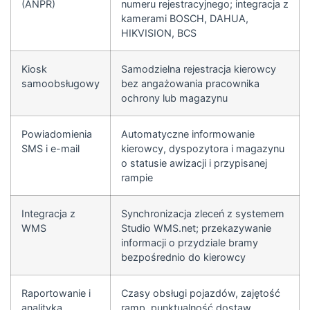
(ANPR)
numeru rejestracyjnego; integracja z
kamerami BOSCH, DAHUA,
HIKVISION, BCS
Kiosk
Samodzielna rejestracja kierowcy
samoobsługowy
bez angażowania pracownika
ochrony lub magazynu
Powiadomienia
Automatyczne informowanie
SMS i e-mail
kierowcy, dyspozytora i magazynu
o statusie awizacji i przypisanej
rampie
Integracja z
Synchronizacja zleceń z systemem
WMS
Studio WMS.net; przekazywanie
informacji o przydziale bramy
bezpośrednio do kierowcy
Raportowanie i
Czasy obsługi pojazdów, zajętość
analityka
ramp, punktualność dostaw,