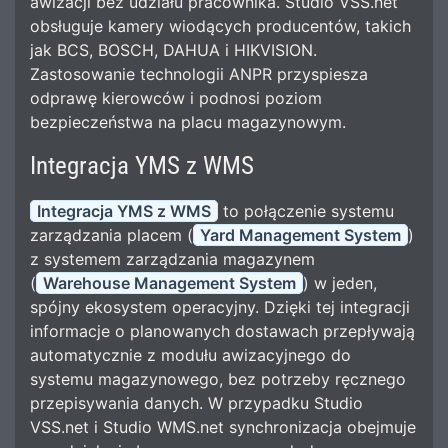
awizacji bez udziału pracownika. Studio VSS.net
obsługuje kamery wiodących producentów, takich
jak BCS, BOSCH, DAHUA i HIKVISION.
Zastosowanie technologii ANPR przyspiesza
odprawę kierowców i podnosi poziom
bezpieczeństwa na placu magazynowym.
Integracja YMS z WMS
Integracja YMS z WMS
to połączenie systemu
zarządzania placem (
Yard Management System
)
z systemem zarządzania magazynem
(
Warehouse Management System
) w jeden,
spójny ekosystem operacyjny. Dzięki tej integracji
informacje o planowanych dostawach przepływają
automatycznie z modułu awizacyjnego do
systemu magazynowego, bez potrzeby ręcznego
przepisywania danych. W przypadku Studio
VSS.net i Studio WMS.net synchronizacja obejmuje