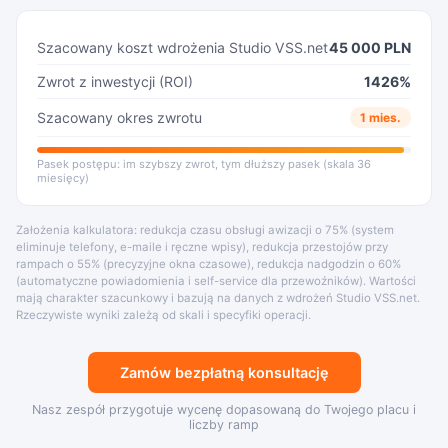
Szacowany koszt wdrożenia Studio VSS.net
45 000 PLN
Zwrot z inwestycji (ROI)
1426%
Szacowany okres zwrotu
1 mies.
Pasek postępu: im szybszy zwrot, tym dłuższy pasek (skala 36
miesięcy)
Założenia kalkulatora: redukcja czasu obsługi awizacji o 75% (system
eliminuje telefony, e-maile i ręczne wpisy), redukcja przestojów przy
rampach o 55% (precyzyjne okna czasowe), redukcja nadgodzin o 60%
(automatyczne powiadomienia i self-service dla przewoźników). Wartości
mają charakter szacunkowy i bazują na danych z wdrożeń Studio VSS.net.
Rzeczywiste wyniki zależą od skali i specyfiki operacji.
Zamów bezpłatną konsultację
Nasz zespół przygotuje wycenę dopasowaną do Twojego placu i
liczby ramp