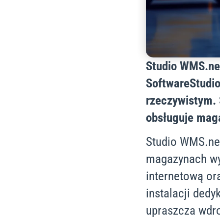
Studio WMS.ne
SoftwareStudi
rzeczywistym. 
obsługuje maga
Studio WMS.ne
magazynach wy
internetową or
instalacji ded
upraszcza wdro