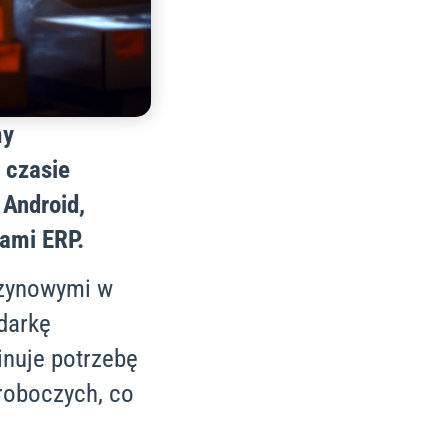
my
 czasie
 Android,
ami ERP.
azynowymi w
darkę
inuje potrzebę
roboczych, co