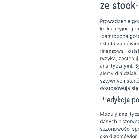
ze stock
Prowadzenie gos
kalkulacyjne ge
(zamrożona gotó
składa zamówien
finansową i osł
ryzyka, zastępu
analitycznymi. 
alerty dla dzia
sztywnych stanó
dostosowują się
Predykcja p
Moduły analityc
danych historyc
sezonowość, spe
skoki zamówień 