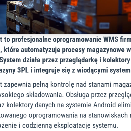
t to profesjonalne oprogramowanie WMS fir
o, które automatyzuje procesy magazynowe w
System działa przez przeglądarkę i kolektory
zyny 3PL i integruje się z wiodącymi system
t zapewnia pełną kontrolę nad stanami mag
sokiego składowania. Obsługa przez przeglą
az kolektory danych na systemie Android elim
ykowanego oprogramowania na stanowiskach 
żenie i codzienną eksploatację systemu.