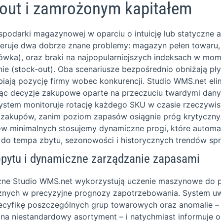
-out i zamrożonym kapitałem
podarki magazynowej w oparciu o intuicję lub statyczne 
neruje dwa dobrze znane problemy: magazyn pełen towaru, k
wka), oraz braki na najpopularniejszych indeksach w mome
ie (stock-out). Oba scenariusze bezpośrednio obniżają pł
abiają pozycję firmy wobec konkurencji. Studio WMS.net el
jąc decyzje zakupowe oparte na przeczuciu twardymi dan
System monitoruje rotację każdego SKU w czasie rzeczywis
łu zakupów, zanim poziom zapasów osiągnie próg krytyczny
w minimalnych stosujemy dynamiczne progi, które automa
 do tempa zbytu, sezonowości i historycznych trendów sp
opytu i dynamiczne zarządzanie zapasami
zne Studio WMS.net wykorzystują uczenie maszynowe do p
znych w precyzyjne prognozy zapotrzebowania. System u
cyfikę poszczególnych grup towarowych oraz anomalie – t
na niestandardowy asortyment – i natychmiast informuje o