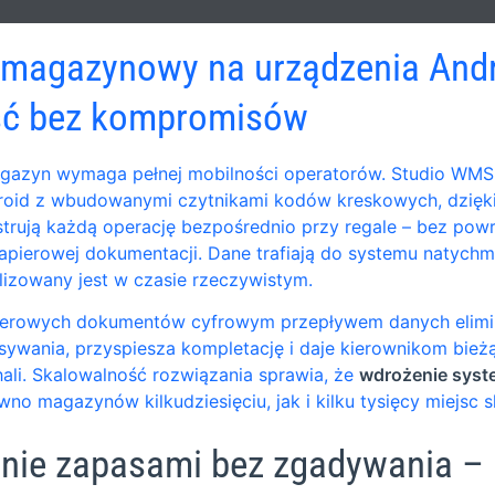
magazynowy na urządzenia Andr
ść bez kompromisów
azyn wymaga pełnej mobilności operatorów. Studio WMS.n
droid z wbudowanymi czytnikami kodów kreskowych, dzięk
strują każdą operację bezpośrednio przy regale – bez powr
apierowej dokumentacji. Dane trafiają do systemu natychmi
izowany jest w czasie rzeczywistym.
pierowych dokumentów cyfrowym przepływem danych elimi
sywania, przyspiesza kompletację i daje kierownikom bie
hali. Skalowalność rozwiązania sprawia, że
wdrożenie sys
no magazynów kilkudziesięciu, jak i kilku tysięcy miejsc 
nie zapasami bez zgadywania – 