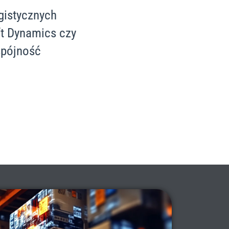
gistycznych
ft Dynamics czy
spójność