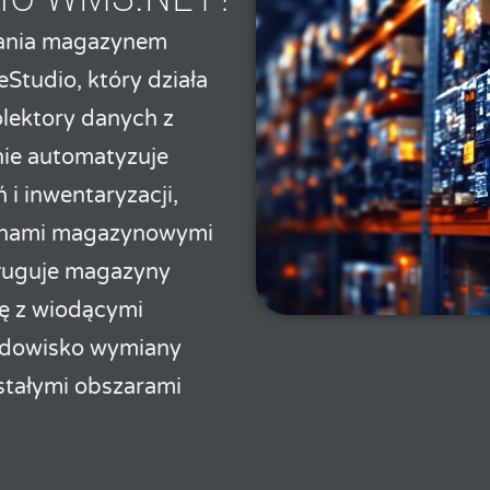
zania magazynem
Studio, który działa
olektory danych z
ie automatyzuje
 i inwentaryzacji,
tanami magazynowymi
sługuje magazyny
ię z wiodącymi
odowisko wymiany
tałymi obszarami