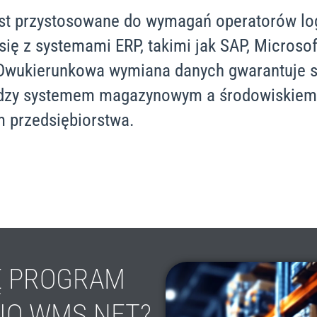
st przystosowane do wymagań operatorów lo
 się z systemami ERP, takimi jak SAP, Microso
Dwukierunkowa wymiana danych gwarantuje 
ędzy systemem magazynowym a środowiskiem
 przedsiębiorstwa.
Ę PROGRAM
IO WMS.NET?