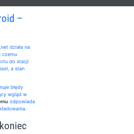
oid –
et działa na
i czemu
otu do stacji
ast, a stan
nuje błędy
żący wgląd w
temu
odpowiada
składowania.
koniec