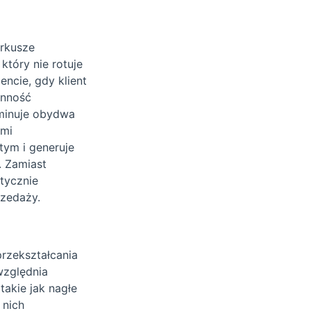
arkusze
tóry nie rotuje
ncie, gdy klient
ynność
iminuje obydwa
ymi
tym i generuje
. Zamiast
tycznie
rzedaży.
rzekształcania
względnia
akie jak nagłe
 nich