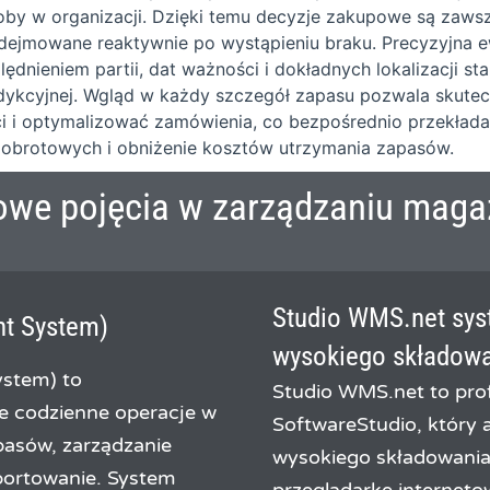
by w organizacji. Dzięki temu decyzje zakupowe są zaw
podejmowane reaktywnie po wystąpieniu braku. Precyzyjna 
ędnieniem partii, dat ważności i dokładnych lokalizacji s
redykcyjnej. Wgląd w każdy szczegół zapasu pozwala skute
i i optymalizować zamówienia, co bezpośrednio przekłada
 obrotowych i obniżenie kosztów utrzymania zapasów.
owe pojęcia w zarządzaniu mag
Studio WMS.net sy
t System)
wysokiego składow
stem) to
Studio WMS.net to pro
e codzienne operacje w
SoftwareStudio, który
pasów, zarządzanie
wysokiego składowania
portowanie. System
przeglądarkę internet