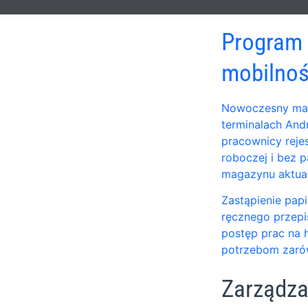
Program 
mobilno
Nowoczesny mag
terminalach An
pracownicy reje
roboczej i bez p
magazynu aktual
Zastąpienie pa
ręcznego przepi
postęp prac na 
potrzebom zarów
Zarządza