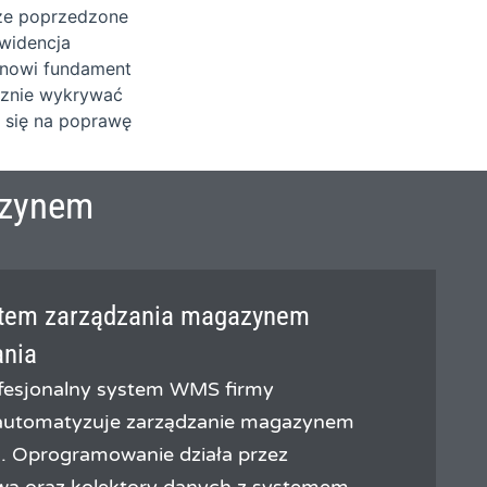
sze poprzedzone
ewidencja
tanowi fundament
cznie wykrywać
 się na poprawę
azynem
stem zarządzania magazynem
ania
fesjonalny system WMS firmy
 automatyzuje zarządzanie magazynem
. Oprogramowanie działa przez
ową oraz kolektory danych z systemem