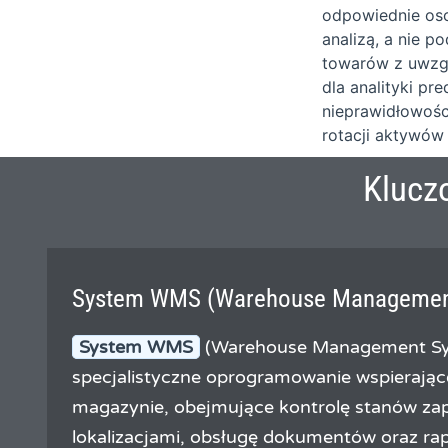
odpowiednie oso
analizą, a nie 
towarów z uwzgl
dla analityki p
nieprawidłowośc
rotacji aktywów
Klucz
System WMS (Warehouse Managemen
System WMS
(Warehouse Management Sy
specjalistyczne oprogramowanie wspierając
magazynie, obejmujące kontrolę stanów za
lokalizacjami, obsługę dokumentów oraz ra