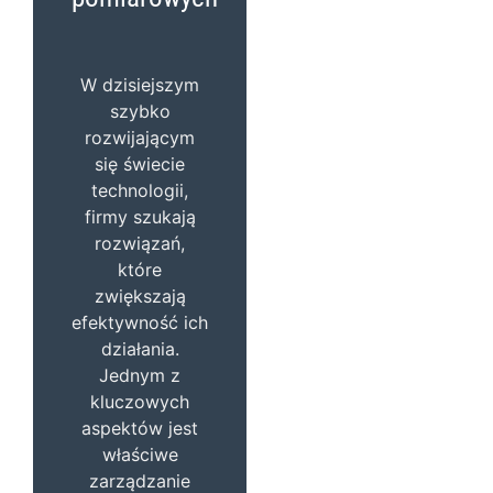
W dzisiejszym
szybko
rozwijającym
się świecie
technologii,
firmy szukają
rozwiązań,
które
zwiększają
efektywność ich
działania.
Jednym z
kluczowych
aspektów jest
właściwe
zarządzanie