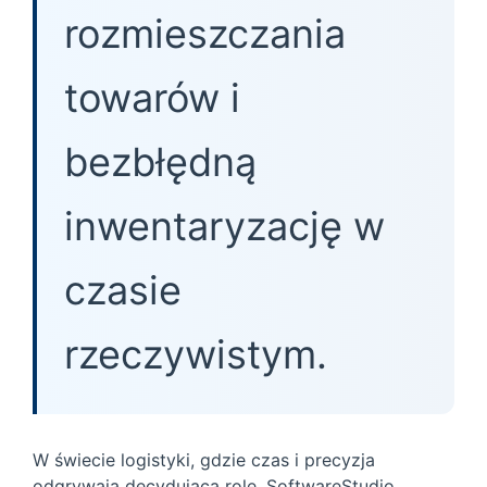
rozmieszczania
towarów i
bezbłędną
inwentaryzację w
czasie
rzeczywistym.
W świecie logistyki, gdzie czas i precyzja
odgrywają decydującą rolę, SoftwareStudio