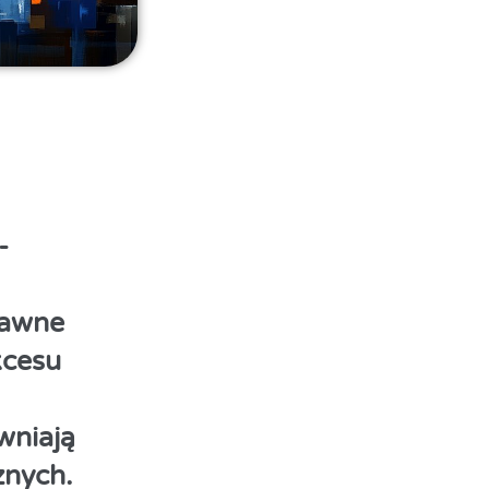
-
rawne
kcesu
wniają
znych.