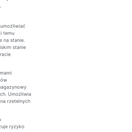
o
 umożliwiać
i temu
 na stanie.
skim stanie
racie
temami
nów
 magazynowy
ch. Umożliwia
na rzetelnych
a
uje ryzyko