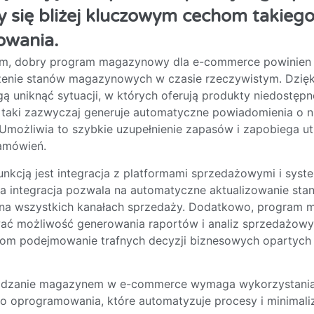
y się bliżej kluczowym cechom takieg
wania.
im, dobry program magazynowy dla e-commerce powinien
zenie stanów magazynowych w czasie rzeczywistym. Dzięk
 uniknąć sytuacji, w których oferują produkty niedostępne
taki zazwyczaj generuje automatyczne powiadomienia o ni
ożliwia to szybkie uzupełnienie zapasów i zapobiega ut
amówień.
funkcją jest integracja z platformami sprzedażowymi i sys
a integracja pozwala na automatyczne aktualizowanie sta
a wszystkich kanałach sprzedaży. Dodatkowo, program
ać możliwość generowania raportów i analiz sprzedażowy
com podejmowanie trafnych decyzji biznesowych opartych 
ądzanie magazynem w e-commerce wymaga wykorzystani
oprogramowania, które automatyzuje procesy i minimaliz