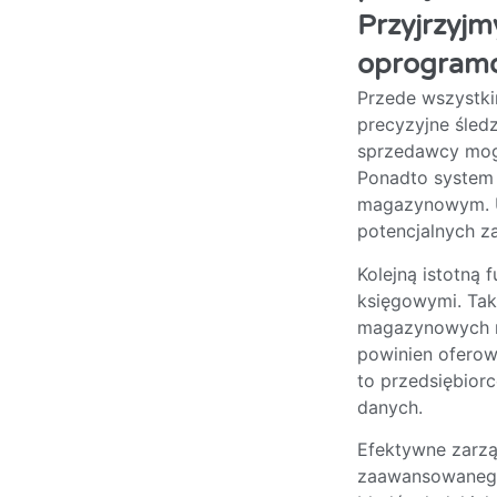
Przyjrzyjm
oprogramo
Przede wszystk
precyzyjne śled
sprzedawcy mogą
Ponadto system 
magazynowym. Um
potencjalnych z
Kolejną istotną 
księgowymi. Tak
magazynowych n
powinien oferow
to przedsiębior
danych.
Efektywne zarz
zaawansowanego 