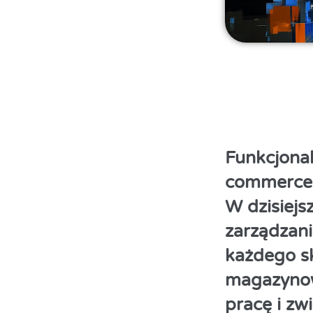
Funkcjona
commerce
W dzisiej
zarządzan
każdego s
magazynowe
pracę i zw