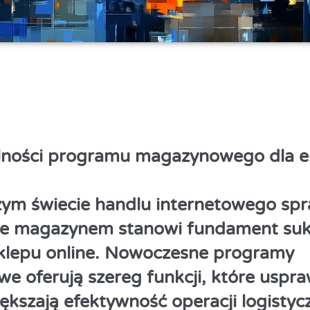
lności programu magazynowego dla e
szym świecie handlu internetowego sp
ie magazynem stanowi fundament su
klepu online. Nowoczesne programy
 oferują szereg funkcji, które uspra
iększają efektywność operacji logistyc