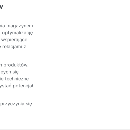
w
ania magazynem
z optymalizację
 wspierające
 relacjami z
ch produktów.
ących się
ie techniczne
ystać potencjał
przyczynia się