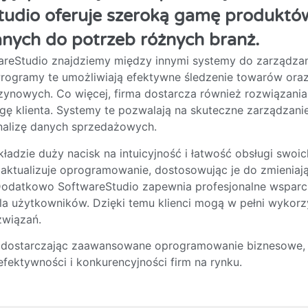
tudio oferuje szeroką gamę produktó
nych do potrzeb różnych branż.
areStudio znajdziemy między innymi systemy do zarządz
 Programy te umożliwiają efektywne śledzenie towarów ora
nowych. Co więcej, firma dostarcza również rozwiązania
gę klienta. Systemy te pozwalają na skuteczne zarządzanie
analizę danych sprzedażowych.
ładzie duży nacisk na intuicyjność i łatwość obsługi swoi
e aktualizuje oprogramowanie, dostosowując je do zmieniaj
Dodatkowo SoftwareStudio zapewnia profesjonalne wsparc
dla użytkowników. Dzięki temu klienci mogą w pełni wykorz
związań.
 dostarczając zaawansowane oprogramowanie biznesowe, 
fektywności i konkurencyjności firm na rynku.