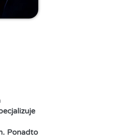
a
ecjalizuje
m. Ponadto