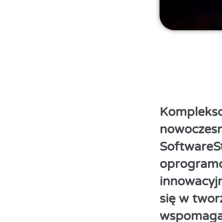
Komplekso
nowoczesn
SoftwareS
oprogramow
innowacyjn
się w two
wspomagaj