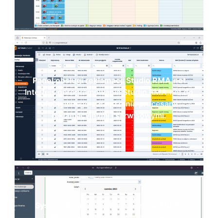
Panel obsługi reklamacji Studio RMA.net
Interfejs oprogramowania Studio RMA.net do
efektywnego zarządzania procesami
reklamacyjnymi i serwisowymi.
System do awizacji transportów Studio
VSS.net – wybór okna czasowego