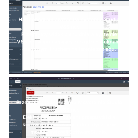
Harmonogram awizacji w systemie Studio
VSS.net
Przejrzysty widok planu dnia w systemie
VSS.net wspomagający zarządzanie oknami
czasowymi i ruchem na terenie zakładu.
Przepustka jednorazowa w systemie Studio
VSS.net
Elektroniczny dokument przepustki dla
kierowcy generowany automatycznie w
module awizacji SoftwareStudio.