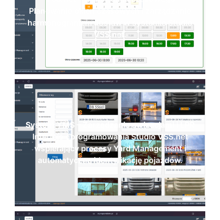
Planowanie okien czasowych i zarządzanie
harmonogramem dostaw w systemie Studio
VSS.net.
System YMS – Zarządzanie awizacjami i LPR
Interfejs oprogramowania Studio VSS.net
wspierający procesy Yard Management i
automatyczną identyfikację pojazdów.