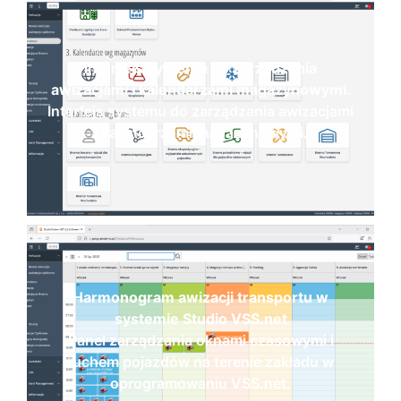
Interfejs systemu do zarządzania
awizacjami i kalendarzami magazynowymi.
Interfejs systemu do zarządzania awizacjami
i kalendarzami magazynowymi.
Harmonogram awizacji transportu w
systemie Studio VSS.net
Panel zarządzania oknami czasowymi i
ruchem pojazdów na terenie zakładu w
oprogramowaniu VSS.net.