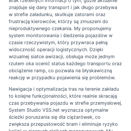
Brak rzetelnych informacji o tym, gdzie aktualnie
znajduje się dany transport i jak długo przebywa
w strefie załadunku, skutkuje zatorami oraz
frustracją kierowców, którzy są zmuszeni do
nieproduktywnego czekania. My proponujemy
system monitorowania i śledzenia pojazdów w
czasie rzeczywistym, który przywraca pełną
widoczność operacji logistycznych. Dzięki
wizualnej siatce awizacji, obsługa może jednym
rzutem oka ocenić status każdego transportu oraz
obciążenie ramp, co pozwala na błyskawiczną
reakcję w przypadku pojawienia się problemów.
Nawigacja i optymalizacja tras na terenie zakładu
to kolejne funkcjonalności, które realnie skracają
czas przebywania pojazdu w strefie przemysłowej.
System Studio VSS.net wyznacza optymalne
ścieżki poruszania się dla ciężarówek, co
zwiększa przepustowość bram i eliminuje ryzyko
kolizji w ciasnych alejkach magazynowych. My