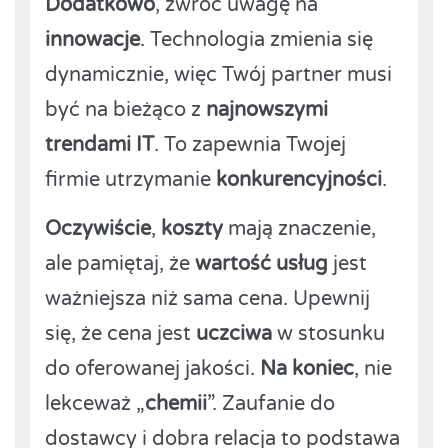
Dodatkowo
, zwróć uwagę na
innowacje
. Technologia zmienia się
dynamicznie, więc Twój partner musi
być na bieżąco z
najnowszymi
trendami IT
. To zapewnia Twojej
firmie utrzymanie
konkurencyjności
.
Oczywiście
,
koszty
mają znaczenie,
ale pamiętaj, że
wartość usług
jest
ważniejsza niż sama cena. Upewnij
się, że cena jest
uczciwa
w stosunku
do oferowanej jakości.
Na koniec
, nie
lekceważ „
chemii
”. Zaufanie do
dostawcy i dobra relacja to podstawa