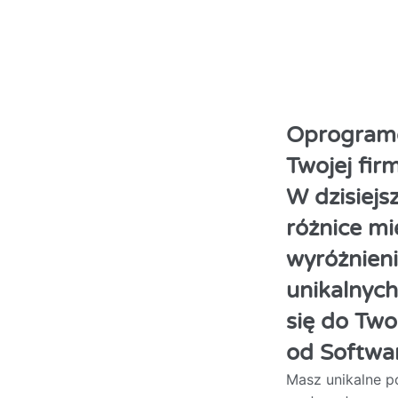
Oprogramo
Twojej fir
W dzisiejs
różnice mi
wyróżnieni
unikalnych
się do Tw
od Softwar
Masz unikalne p