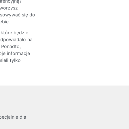
rencyjną?
tworzysz
tosowywać się do
ebie.
 które będzie
odpowiadało na
. Ponadto,
je informacje
eli tylko
ecjalnie dla