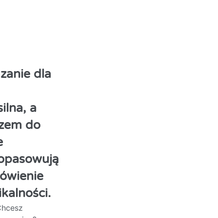
zanie dla
ilna, a
czem do
e
 dopasowują
ówienie
kalności.
Chcesz