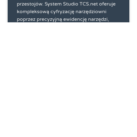
przestojów. System Studio TCS.net oferuje
kompleksową cyfryzację narzędziowni
poprzez precyzyjną ewidencję narzędzi,
automatyczną kontrolę zapasów części
zamiennych oraz zarządzanie
wypożyczeniami z wykorzystaniem
technologii