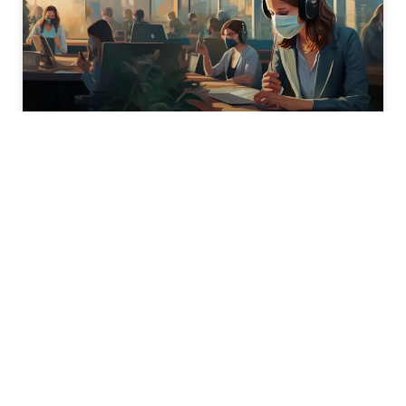
Integracja ERP z WMS, TMS
i YMS – automatyczna
wymiana danych |
SoftwareStudio
SoftwareStudio łączy systemy ERP z
dedykowanymi aplikacjami WMS, TMS i
YMS poprzez API REST, XML i EDI.
Automatyczna synchronizacja danych