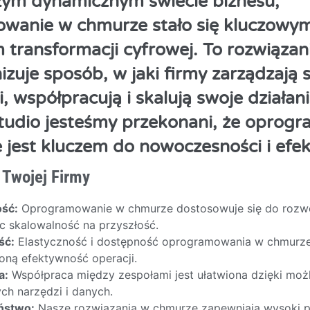
szym dynamicznym świecie biznesu,
wanie w chmurze stało się kluczowy
transformacji cyfrowej. To rozwiązani
izuje sposób, w jaki firmy zarządzają 
, współpracują i skalują swoje działan
tudio jesteśmy przekonani, że oprog
jest kluczem do nowoczesności i efek
 Twojej Firmy
ość:
Oprogramowanie w chmurze dostosowuje się do rozwoj
c skalowalność na przyszłość.
ść:
Elastyczność i dostępność oprogramowania w chmurze 
oną efektywność operacji.
a:
Współpraca między zespołami jest ułatwiona dzięki moż
ch narzędzi i danych.
ństwo:
Nasze rozwiązania w chmurze zapewniają wysoki 