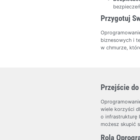
bezpieczeń
Przygotuj Sw
Oprogramowanie 
biznesowych i t
w chmurze, któr
Przejście d
Oprogramowanie 
wiele korzyści d
o infrastrukturę
możesz skupić si
Rola Oprogr