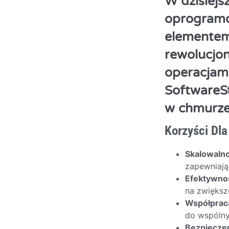
W dzisiej
oprogramo
elementem 
rewolucjon
operacjami
SoftwareS
w chmurze 
Korzyści Dla
Skalowaln
zapewniają
Efektywno
na zwiększ
Współprac
do wspólny
Bezpiecze