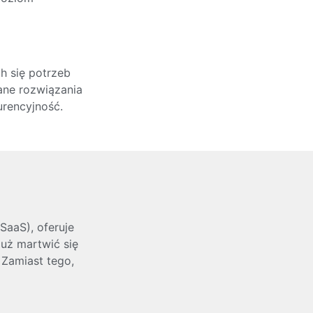
h się potrzeb
ane rozwiązania
rencyjność.
aaS), oferuje
już martwić się
 Zamiast tego,