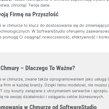
stwa, chroniąc Twoje dane.
oją Firmę na Przyszłość
w chmurze to klucz do dostosowania się do zmieniającyc
echnologicznych. W SoftwareStudio oferujemy zaawansow
e pomogą Ci osiągnąć nowoczesność, efektywność i konku
o Chmury – Dlaczego To Ważne?
w chmurze, zwane także oprogramowaniem jako usługą (S
la firm w każdej branży. Dzięki temu modelowi, nie musisz 
 IT czy koszty związane z utrzymaniem serwerów i sprzętu.
ę na swojej działalności i osiąganiu celów biznesowych.
amowania w Chmurze od SoftwareStudio