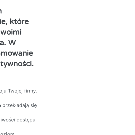
m
e, które
swoimi
ia. W
ramowanie
tywności.
u Twojej firmy,
przekładają się
liwości dostępu
poziom