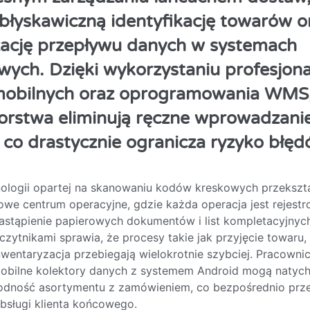
błyskawiczną identyfikację towarów o
ację przepływu danych w systemach
ych. Dzięki wykorzystaniu profesjon
 mobilnych oraz oprogramowania WMS
orstwa eliminują ręczne wprowadzani
, co drastycznie ogranicza ryzyko błę
ologii opartej na skanowaniu kodów kreskowych przekszta
we centrum operacyjne, gdzie każda operacja jest rejest
astąpienie papierowych dokumentów i list kompletacyjnyc
czytnikami sprawia, że procesy takie jak przyjęcie towaru,
wentaryzacja przebiegają wielokrotnie szybciej. Pracown
obilne kolektory danych z systemem Android mogą natych
dność asortymentu z zamówieniem, co bezpośrednio prze
bsługi klienta końcowego.