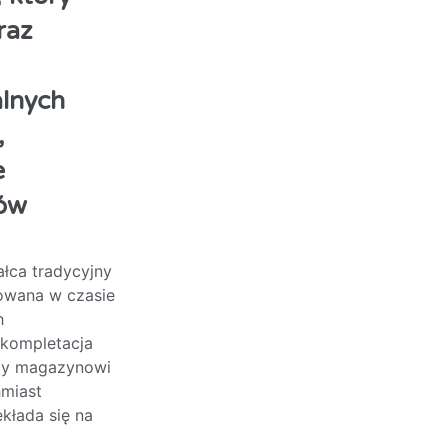
raz
alnych
,
e
dów
łca tradycyjny
rowana w czasie
h
 kompletacja
icy magazynowi
miast
kłada się na