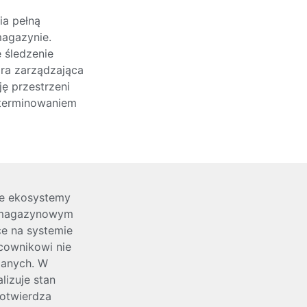
ia pełną
magazynie.
 śledzenie
dra zarządzająca
ę przestrzeni
eterminowaniem
e ekosystemy
m magazynowym
ce na systemie
cownikowi nie
danych. W
lizuje stan
otwierdza