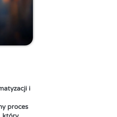
atyzacji i
ny proces
 który