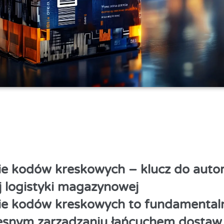
e kodów kreskowych – klucz do autom
 logistyki magazynowej
e kodów kreskowych to fundamental
snym zarządzaniu łańcuchem dostaw,