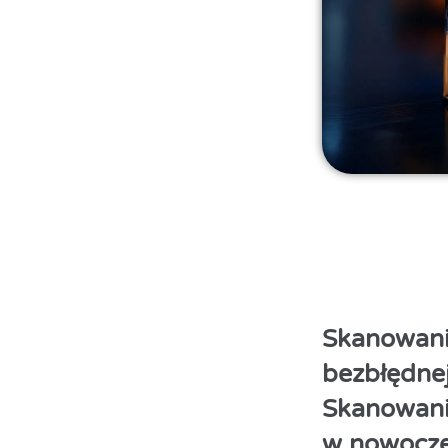
Skanowani
bezbłędnej
Skanowani
w nowocze