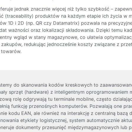
feruje jednak znacznie więcej niż tylko szybkość – zapewn
ść (traceability) produktów na każdym etapie ich życia w 
w 1D i 2D (np. QR czy Datamatrix) pozwala na precyzyjne
dat ważności oraz lokalizacji składowania. Dzięki temu ka
rentny wgląd w stany magazynowe, co ułatwia optymalizacj
 zakupów, redukując jednocześnie koszty związane z prz
 towarów.
stemy do skanowania kodów kreskowych to zaawansowan
mały sprzęt (hardware) z inteligentnym oprogramowanie
zową rolę odgrywają tu terminale mobilne, często działają
pełnią funkcję przenośnych komputerów. Pozwalają one pra
nie kodu EAN, ale również na interakcję z centralną bazą 
owania etykiety logistycznej, system automatycznie aktua
neruje dokumenty przesunięć międzymagazynowych lub p