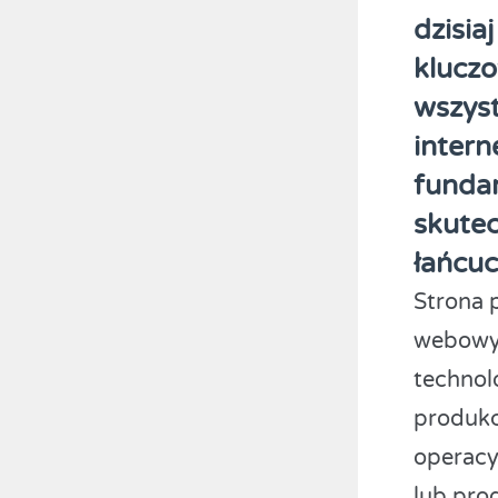
dzisia
kluczo
wszyst
intern
funda
skutec
łańcu
Strona p
webowyc
technolo
produkc
operacy
lub pro