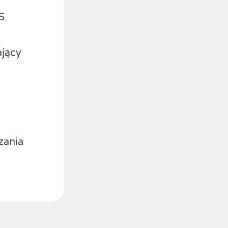
S
ający
zania