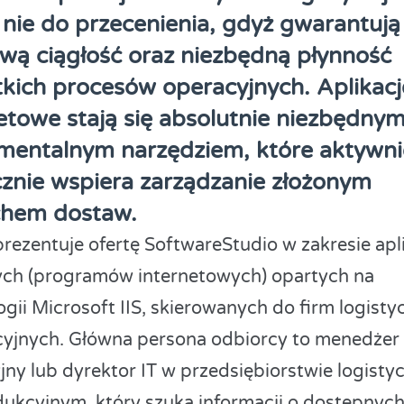
j nie do przecenienia, gdyż gwarantują
wą ciągłość oraz niezbędną płynność
kich procesów operacyjnych. Aplikacj
etowe stają się absolutnie niezbędnym
mentalnym narzędziem, które aktywnie
znie wspiera zarządzanie złożonym
chem dostaw.
rezentuje ofertę SoftwareStudio w zakresie apli
h (programów internetowych) opartych na
gii Microsoft IIS, skierowanych do firm logisty
yjnych. Główna persona odbiorcy to menedżer
jny lub dyrektor IT w przedsiębiorstwie logist
dukcyjnym, który szuka informacji o dostępnyc