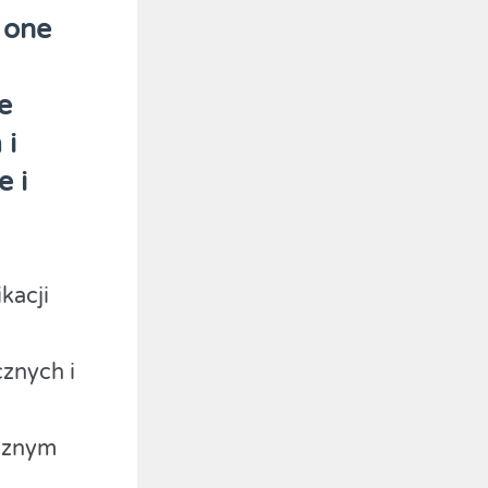
 one
e
 i
 i
kacji
cznych i
ycznym
h