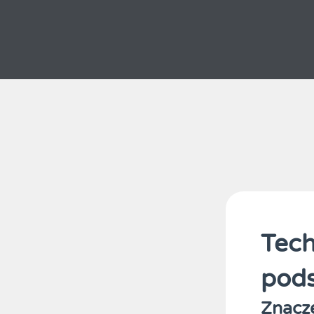
Tech
pod
Znacze