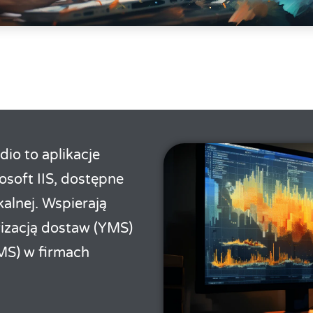
io to aplikacje
soft IIS, dostępne
kalnej. Wspierają
izacją dostaw (YMS)
MS) w firmach