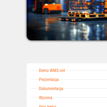
Demo WMS.net
Prezentacja
Dokumentacja
Wycena
Spis treści