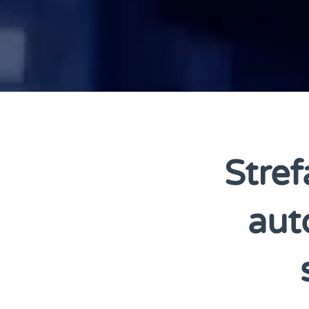
Stre
aut