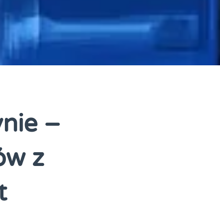
nie –
ów z
t