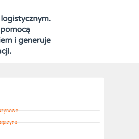
 logistycznym.
a pomocą
em i generuje
ji.
azynowe
agazynu