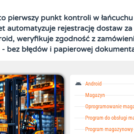
 to pierwszy punkt kontroli w łańcuchu
t automatyzuje rejestrację dostaw z
oid, weryfikuje zgodność z zamówieni
- bez błędów i papierowej dokumentac
Android
Magazyn
Oprogramowanie mag
Program do obsługi m
Program magazynowy