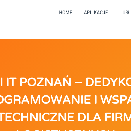
HOME
APLIKACJE
USŁ
I IT POZNAŃ – DEDY
GRAMOWANIE I WSP
TECHNICZNE DLA FIR