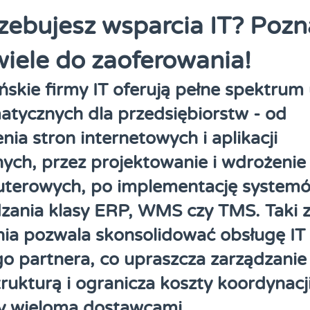
zebujesz wsparcia IT? Poz
iele do zaoferowania!
skie firmy IT oferują pełne spektrum
atycznych dla przedsiębiorstw - od
nia stron internetowych i aplikacji
ych, przez projektowanie i wdrożenie 
terowych, po implementację system
zania klasy ERP, WMS czy TMS. Taki 
nia pozwala skonsolidować obsługę IT
o partnera, co upraszcza zarządzanie
trukturą i ogranicza koszty koordynacj
y wieloma dostawcami.