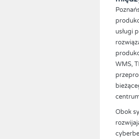
Poznańs
produkcj
usługi p
rozwiąz
produkc
WMS, TM
przepro
bieżące
centrum
Obok sy
rozwija
cyberbe