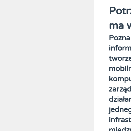
Potr
ma w
Poznań
inform
tworze
mobiln
kompu
zarząd
działa
jedneg
infras
międz