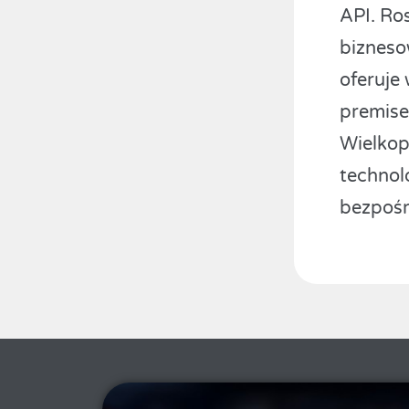
API. Ro
bizneso
oferuje
premise
Wielkop
technol
bezpośr