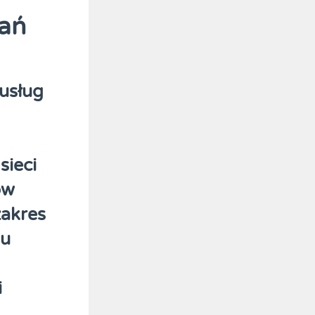
nań
 usług
sieci
ów
zakres
 u
i