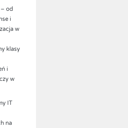
 – od
nse i
izacja w
my klasy
ń i
 czy w
my IT
ch na