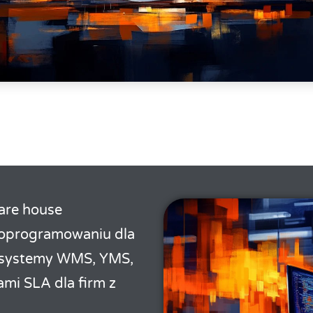
are house
 oprogramowaniu dla
e systemy WMS, YMS,
mi SLA dla firm z