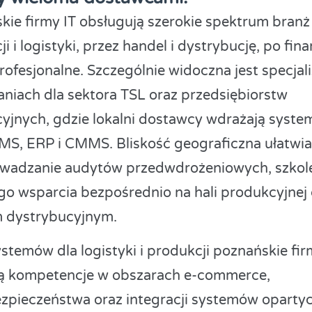
kie firmy IT obsługują szerokie spektrum branż
i i logistyki, przez handel i dystrybucję, po fina
rofesjonalne. Szczególnie widoczna jest specjal
aniach dla sektora TSL oraz przedsiębiorstw
yjnych, gdzie lokalni dostawcy wdrażają syste
S, ERP i CMMS. Bliskość geograficzna ułatwia
wadzanie audytów przedwdrożeniowych, szkole
go wsparcia bezpośrednio na hali produkcyjnej
 dystrybucyjnym.
stemów dla logistyki i produkcji poznańskie fir
ją kompetencje w obszarach e-commerce,
zpieczeństwa oraz integracji systemów oparty