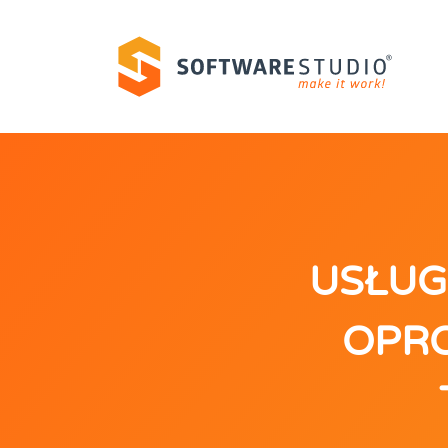
USŁUG
OPRO