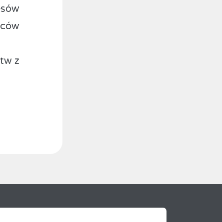
esów
wców
-
tw z