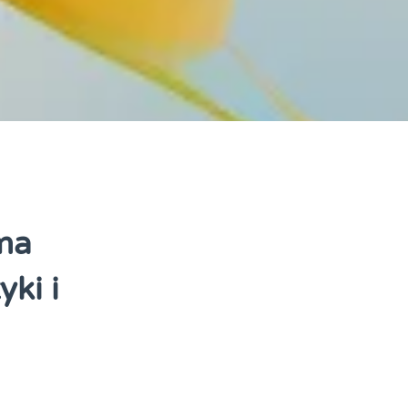
rma
ki i