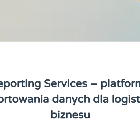
porting Services – platfo
ortowania danych dla logisty
biznesu