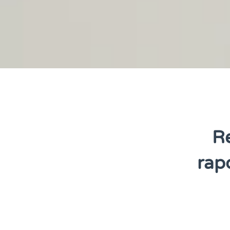
Re
rap