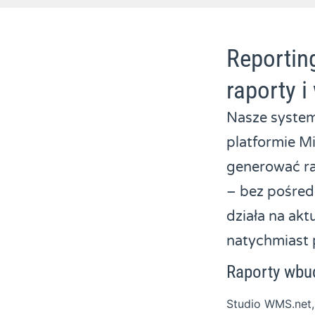
Reportin
raporty 
Nasze syste
platformie M
generować ra
– bez pośred
działa na ak
natychmiast 
Raporty wbu
Studio WMS.net,