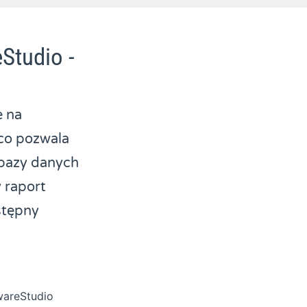
Studio -
 na
 co pozwala
 bazy danych
 raport
stępny
wareStudio