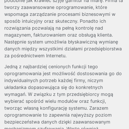
podobnie jak krawiec szyje garnitur na miarę. Firma ta
tworzy zaawansowane oprogramowanie, które
wspomaga zarządzanie procesami biznesowymi w
sposób intuicyjny oraz skuteczny. Ponadto ich
rozwiązania pozwalają na pełną kontrolę nad
magazynem, fakturowaniem oraz obsługą klienta.
Następnie system umożliwia błyskawiczną wymianę
danych między wszystkimi działami przedsiębiorstwa
za pośrednictwem Internetu.
Jedną z najbardziej cenionych funkcji tego
oprogramowania jest możliwość dostosowania go do
indywidualnych potrzeb każdej firmy, niczym
układanka dopasowująca się do konkretnych
wymagań. W związku z tym przedsiębiorcy mogą
wybierać spośród wielu modułów oraz funkcji,
tworząc własną konfigurację systemu. Zarazem
oprogramowanie to zapewnia najwyższy poziom
bezpieczeństwa danych dzięki zaawansowanym
mechanizmom szyfrowania. Warto również