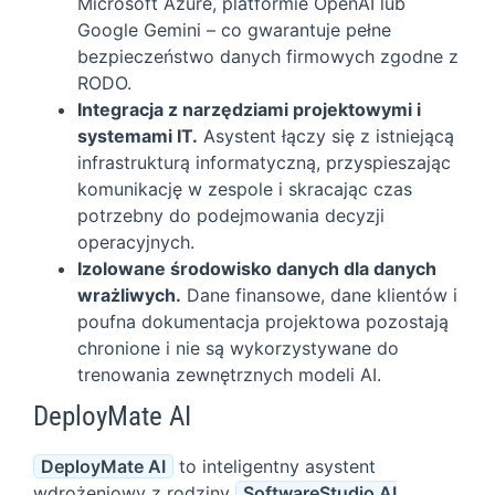
Microsoft Azure, platformie OpenAI lub
Google Gemini – co gwarantuje pełne
bezpieczeństwo danych firmowych zgodne z
RODO.
Integracja z narzędziami projektowymi i
systemami IT.
Asystent łączy się z istniejącą
infrastrukturą informatyczną, przyspieszając
komunikację w zespole i skracając czas
potrzebny do podejmowania decyzji
operacyjnych.
Izolowane środowisko danych dla danych
wrażliwych.
Dane finansowe, dane klientów i
poufna dokumentacja projektowa pozostają
chronione i nie są wykorzystywane do
trenowania zewnętrznych modeli AI.
DeployMate AI
DeployMate AI
to inteligentny asystent
wdrożeniowy z rodziny
SoftwareStudio AI