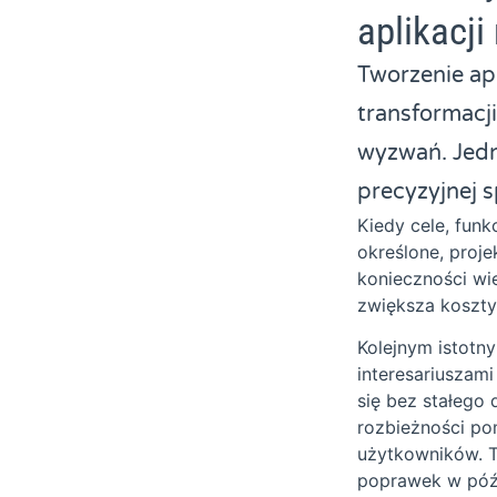
aplikacj
Tworzenie ap
transformacji
wyzwań. Jedn
precyzyjnej 
Kiedy cele, fun
określone, proje
konieczności wi
zwiększa koszty
Kolejnym istotn
interesariuszam
się bez stałego
rozbieżności po
użytkowników. T
poprawek w późn