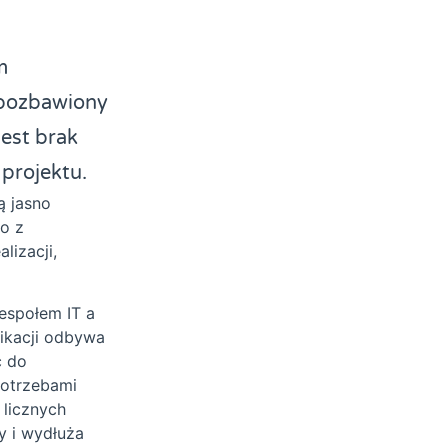
m
t pozbawiony
est brak
projektu.
ą jasno
to z
lizacji,
espołem IT a
ikacji odbywa
ć do
potrzebami
licznych
y i wydłuża