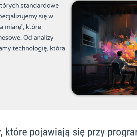
 których standardowe
pecjalizujemy się w
 miarę", które
nesowe. Od analizy
my technologię, która
, które pojawiają się przy prog