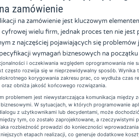
i na zamówienie
likacji na zamówienie jest kluczowym elemente
 cyfrowej wielu firm, jednak proces ten nie jes
ym z najczęściej pojawiających się problemów j
specyfikacji wymagań biznesowych na początku 
kcjonalności i oczekiwania względem oprogramowania nie s
kt często rozwija się w nieprzewidywalny sposób. Wynika 
elokrotnego korygowania zakresu prac, co wydłuża czas rea
 oraz obniża jakość końcowego rozwiązania.
ym problemem jest niewystarczająca komunikacja między z
i biznesowymi. W sytuacjach, w których programowanie apl
 dialogu z użytkownikami lub decydentami, może dochodzi
między tym, co zostało zaprojektowane, a rzeczywistymi 
aka rozbieżność prowadzi do konieczności wprowadzania 
iejszych etapach realizacji, co generuje dodatkowe koszt