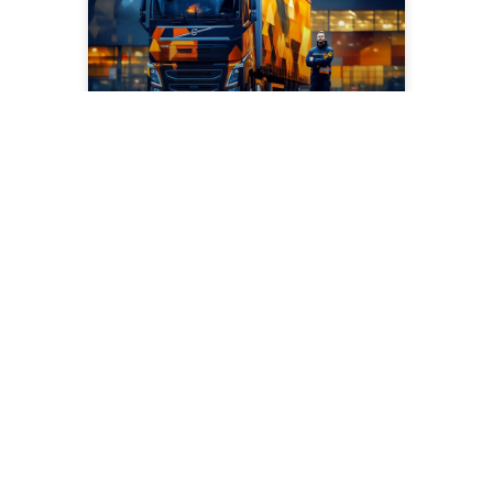
Transport
nieawizowany
Funkcjonalność Transport
nieawizowany w Studio
VSS.net pozwala
efektywnie zarządzać
pojazdami i ładunkami,
które przybywają do
magazynu bez