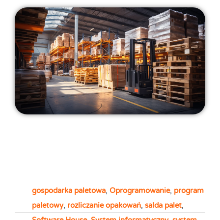
gospodarka paletowa
,
Oprogramowanie
,
program
paletowy
,
rozliczanie opakowań
,
salda palet
,
Software House
,
System informatyczny
,
system