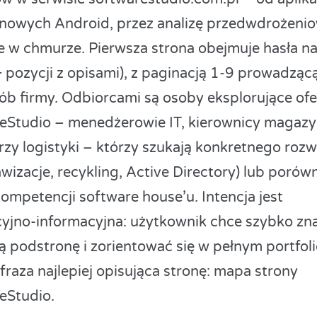
owych Android, przez analizę przedwdrożenio
e w chmurze. Pierwsza strona obejmuje hasła na 
+ pozycji z opisami), z paginacją 1-9 prowadząc
sób firmy. Odbiorcami są osoby eksplorujące ofe
eStudio – menedżerowie IT, kierownicy magaz
rzy logistyki – którzy szukają konkretnego rozw
wizacje, recykling, Active Directory) lub porów
kompetencji software house’u. Intencja jest
yjno-informacyjna: użytkownik chce szybko zn
ą podstronę i zorientować się w pełnym portfoli
fraza najlepiej opisująca stronę: mapa strony
eStudio.