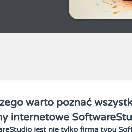
zego warto poznać wszystk
ny internetowe SoftwareStu
reStudio jest nie tylko firmą typu So