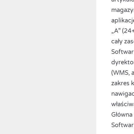
magazyn
aplikacj
„A” (24
cały za
Softwar
dyrekto
(WMS, a
zakres 
nawigac
właściw
Główna 
Softwar