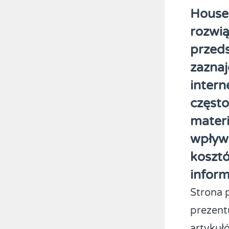
House
rozwią
przed
zaznaj
inter
często
materi
wpływa
kosztó
inform
Strona 
prezent
artykuł