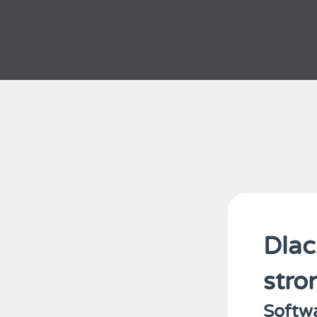
Dlac
stro
Softwa