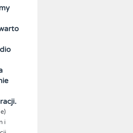
amy
warto
dio
a
nie
acji.
e)
 i
cji