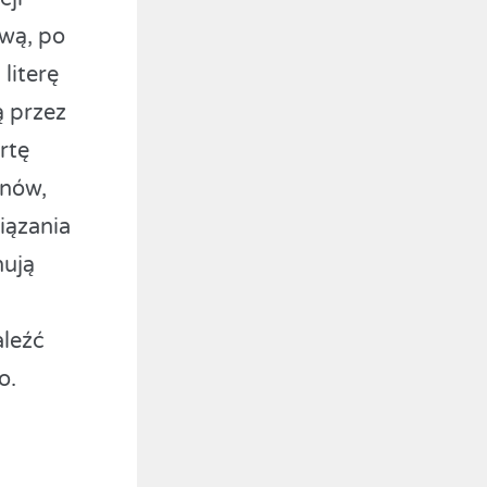
wą, po
literę
ą przez
rtę
ynów,
iązania
nują
aleźć
o.