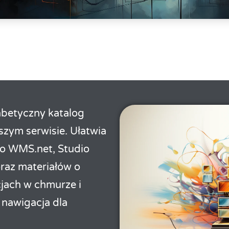
abetyczny katalog
aszym serwisie. Ułatwia
io WMS.net, Studio
raz materiałów o
cjach w chmurze i
nawigacja dla