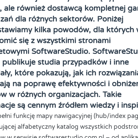
, ale również dostawcą kompletnej g
zań dla różnych sektorów. Poniżej
stawiamy kilka powodów, dla których 
omić się z wszystkimi stronami
netowymi SoftwareStudio. SoftwareStu
 publikuje studia przypadków i inne
ały, które pokazują, jak ich rozwiązani
ją na poprawę efektywności i obniże
w w różnych organizacjach. Takie
acje są cennym źródłem wiedzy i inspir
pełni funkcję mapy nawigacyjnej (hub/index pag
ującej alfabetyczny katalog wszystkich podstron
ów w serwisie softwarestudio.com.pl – od aplika