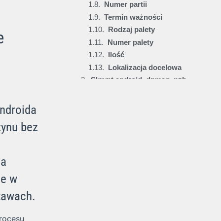
Numer partii
Termin ważności
Rodzaj palety
e
Numer palety
Ilość
Lokalizacja docelowa
Skrypt android_dpmag_pzb.js
PZB Przyjęcie Bezpośrednie w aplikacji WMS.net na Androida
Androida
zynu bez
za
ie w
tawach.
rocesu