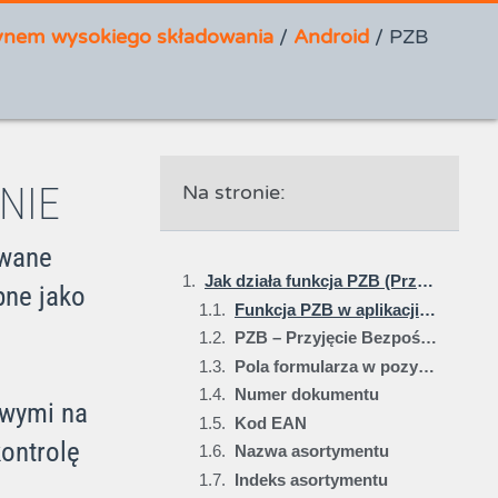
ynem wysokiego składowania
/
Android
/
PZB
NIE
Na stronie:
wane
Jak działa funkcja PZB (Przyjęcie Bezpośrednie) w aplikacji Studio WMS.net na Androida?
pne jako
Funkcja PZB w aplikacji Studio WMS.net na Androida umożliwia szybkie przyjęcie towaru do magazynu bez wcześniejszego zlecenia. Proces ten daje użytkownikom dużą elastyczność i przyspiesza operacje magazynowe. To idealne rozwiązanie w sytuacjach awaryjnych lub przy drobnych dostawach.
PZB – Przyjęcie Bezpośrednie
Pola formularza w pozycji PZB w aplikacji WMS.net dla Androida
Numer dokumentu
owymi na
Kod EAN
ontrolę
Nazwa asortymentu
Indeks asortymentu