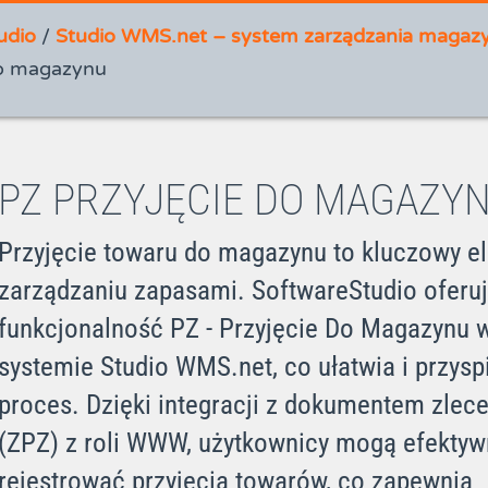
udio
/
Studio WMS.net – system zarządzania magaz
do magazynu
PZ PRZYJĘCIE DO MAGAZY
Przyjęcie towaru do magazynu to kluczowy e
zarządzaniu zapasami. SoftwareStudio oferu
funkcjonalność PZ - Przyjęcie Do Magazynu 
systemie Studio WMS.net, co ułatwia i przysp
proces. Dzięki integracji z dokumentem zlece
(ZPZ) z roli WWW, użytkownicy mogą efektyw
rejestrować przyjęcia towarów, co zapewnia