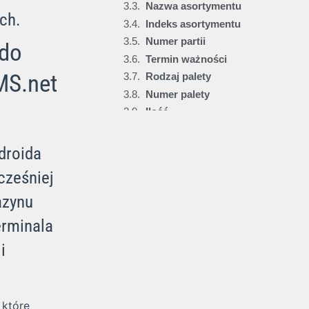
Nazwa asortymentu
ch.
Indeks asortymentu
Numer partii
 do
Termin ważności
MS.net
Rodzaj palety
Numer palety
Ilość
Lokalizacja docelowa
Aplikacja na skanery z Androidem WMS.net
droida
PZ Przyjęcie do Magazynu w aplikacji Studio WMS.net na Androida
cześniej
azynu
erminala
i
 które